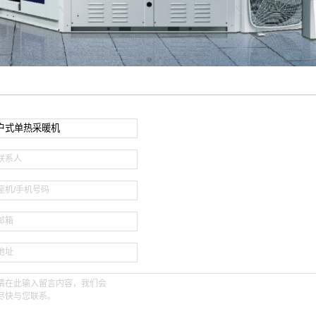
联系人
座机/手机号码
邮箱
地址
请在此输入留言内容，我们会
尽快与您联系。