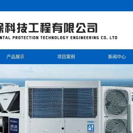
产品展示
项目案例
新闻中心
海尔
工程案例
公司新闻
美的
视频中心
行业新闻
芬尼克兹
双级热泵