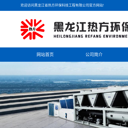
欢迎访问黑龙江省热方环保科技工程有限公司官方网站!
网站首页
公司简介
公司简介
联系我们