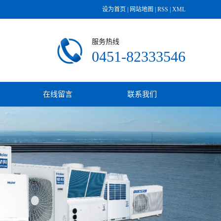
设为首页
|
网站地图
|
RSS
|
XML
服务热线
0451-82333546
在线留言
联系我们