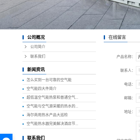
在线留言
公司概况
公司简介
联系我们
产品名称：
新闻资讯
联系人：
怎么买到一台可靠的空气能
电话：
空气能四大件简介
超低温空气能热泵和普通空气...
邮箱：
空气能与空气源采暖的热水的...
地址：
海尔商用热水产品大巡检
空气能热水器完美解决酒店节...
联系我们