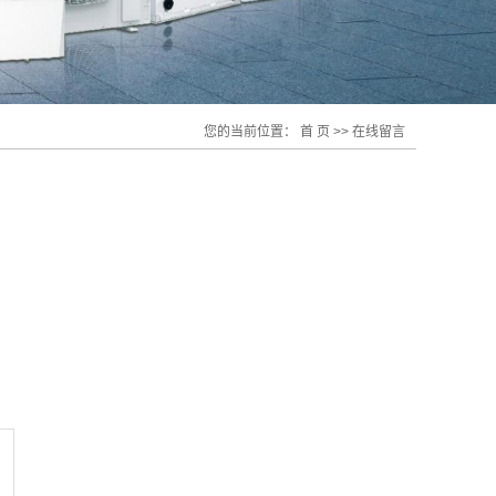
您的当前位置：
首 页
>> 在线留言