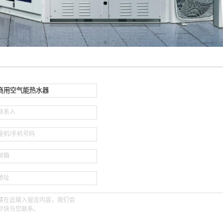
联系人
座机/手机号码
邮箱
地址
请在此输入留言内容，我们会
尽快与您联系。