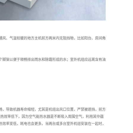
通风、气温较暖的地方主机前方两米内无阻挡物，比如阳台、房间角
个脚架以便于顺畅排出雨水和除霜形成的水；室外机组应远离含有油
畅，导致机器寿命缩短，尤其是机组出风口位置，严禁被遮挡，前方
免制热效率低下，因为空气能热水器是不断吸入周围空气，利用其中蕴
热效率变低，耗电也会更多。当两台或多台室外机组安装在一起时，