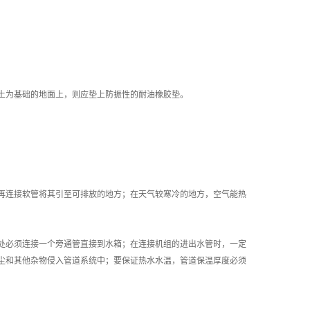
土为基础的地面上，则应垫上防振性的耐油橡胶垫。
再连接软管将其引至可排放的地方；在天气较寒冷的地方，空气能热
处必须连接一个旁通管直接到水箱；在连接机组的进出水管时，一定
尘和其他杂物侵入管道系统中；要保证热水水温，管道保温厚度必须