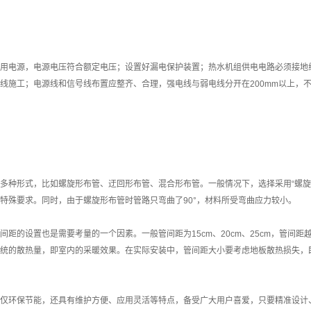
用电源，电源电压符合额定电压；设置好漏电保护装置；热水机组供电电路必须接地
线施工；电源线和信号线布置应整齐、合理，强电线与弱电线分开在200mm以上，
多种形式，比如螺旋形布管、迂回形布管、混合形布管。一般情况下，选择采用“螺旋
特殊要求。同时，由于螺旋形布管时管路只弯曲了90°，材料所受弯曲应力较小。
间距的设置也是需要考量的一个因素。一般管间距为15cm、20cm、25cm，管间
统的散热量，即室内的采暖效果。在实际安装中，管间距大小要考虑地板散热损失，
仅环保节能，还具有维护方便、应用灵活等特点，备受广大用户喜爱，只要精准设计