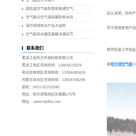
空气能四大件简介
超低温空气能热泵和普通空气...
这么说吧，好的产
空气能与空气源采暖的热水的...
海尔商用热水产品大巡检
同于其他家电产品
空气能热水器完美解决酒店节...
联系我们
既然安装工作如此
黑龙江省热方环保科技有限公司
那
哈尔滨空气能
小
黑龙江地区咨询热线：13904515829
电话吉林地区咨询热线：13364485829
内蒙古自治区咨询热线：13604708298
座机：0451-82333546
地址：哈尔滨南岗区先锋路270号
网址：
www.hljrfhb.com