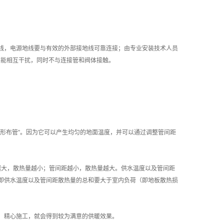
线，电源地线要与有效的外部接地线可靠连接；由专业安装技术人员
不能相互干扰，同时不与连接管和阀体接触。
形布管”。因为它可以产生均匀的地面温度，并可以通过调整管间距
距越大，散热量越小；管间距越小，散热量越大。供水温度以及管间距
即供水温度以及管间距散热量的总和要大于室内负荷（即地板散热损
、精心施工，就会得到较为满意的供暖效果。