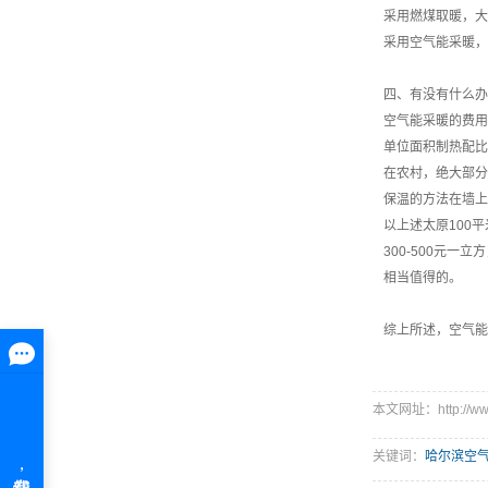
采用燃煤取暖，大概
采用空气能采暖，一
四、有没有什么办
空气能采暖的费用
单位面积制热配比
在农村，绝大部分
保温的方法在墙上
以上述太原100
300-500元一
相当值得的。
综上所述，空气能
本文网址：http://www.
关键词：
哈尔滨空