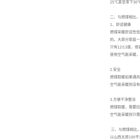
25℃甚至零下3
二、与燃煤相比，
1、舒适健康
燃煤采暖舒适性低
的。大部分家庭一
只有12/13度，
使用空气能采暖，
2.安全
燃煤取暖如果通风
空气能采暖则没有
3.方便干净整洁
燃煤取暖，需要拉
空气能采暖则只需
三、与燃煤相比
以山西太原100