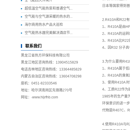
空气能四大件简介
日本等国家得到普
超低温空气能热泵和普通空气...
空气能与空气源采暖的热水的...
2.R410A和R
海尔商用热水产品大巡检
1、R410A是由
空气能热水器完美解决酒店节...
2、R410A的运转
3、R410A比
联系我们
4、因R32 分子
黑龙江省热方环保科技有限公司
3.为什么要用R41
黑龙江地区咨询热线：13904515829
1、R410A属
电话吉林地区咨询热线：13364485829
2、R410A的臭
内蒙古自治区咨询热线：13604708298
3、使用R410
座机：0451-82333546
4、工质R22作
地址：哈尔滨南岗区先锋路270号
1985年的生产量
网址：
www.hljrfhb.com
环保意识的进一步
代物是R407C
4.使用R410A