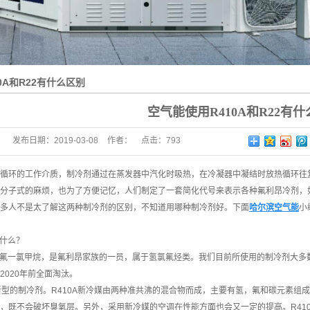
0A和R22有什么区别
空气能使用R410A和R22有
发布日期：
2019-03-08
作者：
点击：
793
循环的工作介质，制冷剂通过在蒸发器中汽化时吸热，在冷凝器中凝结时放热循环往
分子式的麻烦，也为了方便记忆，人们制定了一套简化代号来表示各种氟利昂冷剂，如R12
多人不是太了解这两种制冷剂的区别，不知道用哪种制冷剂好。下面
哈尔滨空气能
小
A是什么？
二氟一氯甲烷，是氟利昂家族的一员，属于氢氯氟烃类。我们目前所使用的制冷剂大多
2020年前全面淘汰。
种新型的制冷剂。R410A新冷媒由两种准共沸的混合物而成，主要有氢，氟和碳元素
，既不会破坏臭氧层。另外，采用新冷媒的空调在性能方面也会又一定的提高。R410