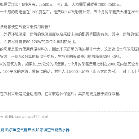
需要煤炭4-5吨左右，以500元一吨计算，大概需要采暖费2000-2500元。
个月的用电量在1200度左右，电费以0.475元/度计算，五个月的采暖费大概在285
法能够使空气能采暖费用降低？
与外界环境温度、建筑的保温层度以及采暖末端的配置等因素有关。其中，建筑的保
，而农村则需要80-120W的单位面积制热配比。
的房屋是没有使用保温材料的，因此冬天房屋的耗热量非常大，这是造成空气能采暖
安装上一层5公分厚的保温挤塑板，空气能的采暖费用能够降低30%-40%。
平米的建筑为例，如果加上5公分的挤塑板，5个月的采暖费用控制在2000元内是完
立方，100平米的建筑，做保温的话，材料人工5000元足够（山西太原为例）。对于几十
在农村采暖是完全适用的，在采取墙体保温后，其费用更是低于燃煤取暖。
hljrfhb.com/news/422.html
气能
,
哈尔滨空气能热水
,
哈尔滨空气能热水器