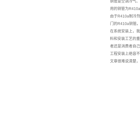
铜管是空调冷气、
用的铜管为R410
由于R410a制
门的R410a铜管
在系统安装上，我
料和安装工艺的重
者还是消费者自己
工程安装上绝容不
文章很难说清楚，