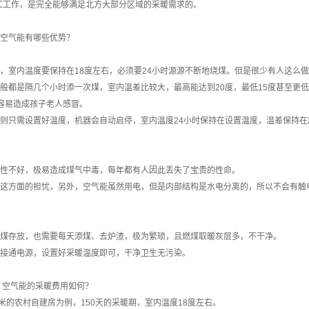
0℃工作，是完全能够满足北方大部分区域的采暖需求的。
空气能有哪些优势？
，室内温度要保持在18度左右，必须要24小时源源不断地烧煤。但是很少有人这么
般都是隔几个小时添一次煤，室内温差比较大，最高能达到20度，最低15度甚至更
很容易造成孩子老人感冒。
则只需设置好温度，机器会自动启停，室内温度24小时保持在设置温度，温差保持在2
性不好，极易造成煤气中毒，每年都有人因此丢失了宝贵的性命。
这方面的担忧，另外，空气能虽然用电，但是内部结构是水电分离的，所以不会有触
煤存放，也需要每天添煤、去炉渣，极为繁琐，且燃煤取暖灰层多，不干净。
接通电源，设置好采暖温度即可，干净卫生无污染。
，空气能的采暖费用如何？
平米的农村自建房为例，150天的采暖期，室内温度18度左右。