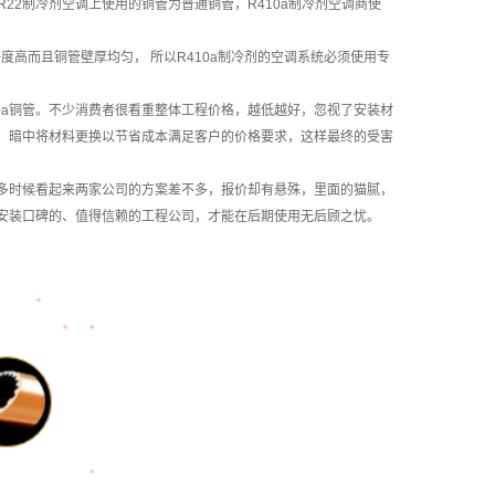
22制冷剂空调上使用的铜管为普通铜管，R410a制冷剂空调商使
净度高而且铜管壁厚均匀， 所以R410a制冷剂的空调系统必须使用专
410a铜管。不少消费者很看重整体工程价格，越低越好，忽视了安装材
，暗中将材料更换以节省成本满足客户的价格要求，这样最终的受害
多时候看起来两家公司的方案差不多，报价却有悬殊，里面的猫腻，
安装口碑的、值得信赖的工程公司，才能在后期使用无后顾之忧。