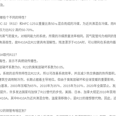
及。
22有哪些个不同的特性？
HFC-32（R32）和HFC-125以重量比各50﹪混合而成的冷媒，为近共沸混合冷媒。而
压力比R22 高约50-70%。
R22的蒸气密度大。对相同能力的系统，所需的冷媒质量流率相同。因气配管均为相同的管径
具有高极性，故R410A比R22更具有溶解性。残渣漂浮于410A时，可以顺利在系统内
0A取代R22？
于低毒性，显示不具燃烧传播性。
氧层破坏系数为0，R22的臭氧层破坏系数为0.05。
A 时，系统的总传热特性比R22大，所以可改善系统效率，并且减少热交换器的热传面积
为建筑空调用制冷剂，长期占据着主导地位。但由于臭氧层破坏和全球变暖的重要影响
为基准，2003年压缩为65％，2010年为35％，2015年为10％，2020年全面禁
提升，许多发达国家均加快了R22替代的步伐，美国、日本、加拿大规定2010年禁用R
、R410A。其中R410A为近共沸混合物，温度滑移微小，是R22的理想替代物。因此
与R22的铜管有啥区别？