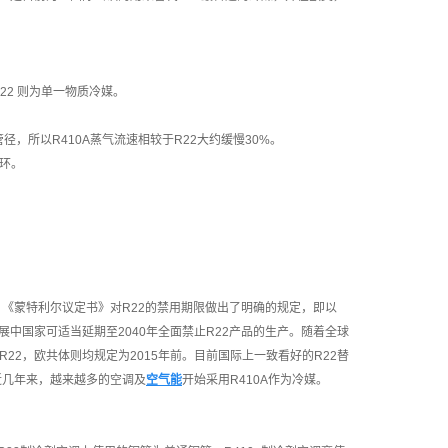
R22 则为单一物质冷媒。
，所以R410A蒸气流速相较于R22大约缓慢30%。
循环。
。
，《蒙特利尔议定书》对R22的禁用期限做出了明确的规定，即以
止。发展中国家可适当延期至2040年全面禁止R22产品的生产。随着全球
22，欧共体则均规定为2015年前。目前国际上一致看好的R22替
，近几年来，越来越多的空调及
空气能
开始采用R410A作为冷媒。