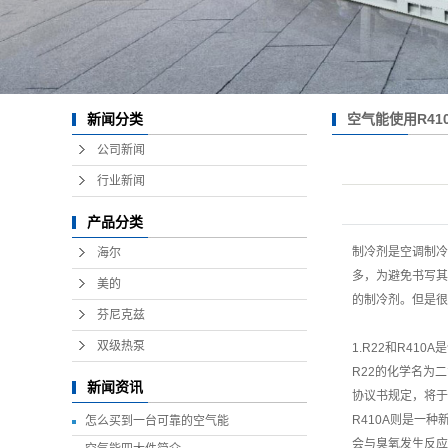
空气能使用R41
新闻分类
公司新闻
行业新闻
产品分类
制冷剂是空调制冷
海尔
多，为避免书写其
美的
的制冷剂。但是很
芬尼克兹
双级热泵
1.R22和R410
R22的化学名为
新闻资讯
协议书规定，将于
R410A则是一
怎么买到一台可靠的空气能
会与臭氧发生反应