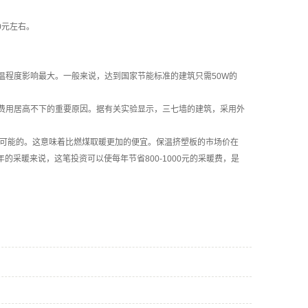
0元左右。
温程度影响最大。一般来说，达到国家节能标准的建筑只需50W的
费用居高不下的重要原因。据有关实验显示，三七墙的建筑，采用外
全有可能的。这意味着比燃煤取暖更加的便宜。保温挤塑板的市场价在
年的采暖来说，这笔投资可以使每年节省800-1000元的采暖费，是