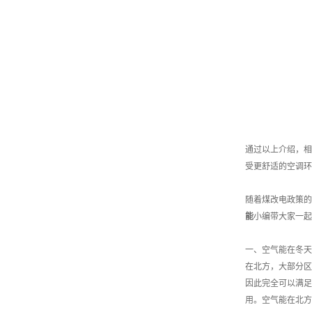
通过以上介绍，相
受更舒适的空调环
随着煤改电政策的
能
小编带大家一起
一、空气能在冬天
在北方，大部分区
因此完全可以满足
用。空气能在北方