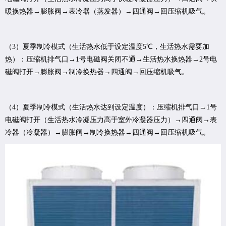
暖换热器→膨胀阀→表冷器（蒸发器）→四通阀→回压缩机吸气。
（3）夏季制冷模式（生活热水低于设定温度5℃，生活热水需要加
热）：压缩机排气口→1号电磁阀关闭不通→生活热水换热器→2号电
磁阀打开→膨胀阀→制冷换热器→四通阀→回压缩机吸气。
（4）夏季制冷模式（生活热水达到设定温度）：压缩机排气口→1号
电磁阀打开（生活热水冷凝压力高于室外冷凝器压力）→四通阀→表
冷器（冷凝器）→膨胀阀→制冷换热器→四通阀→回压缩机吸气。