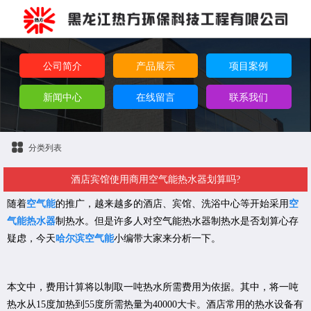
公司简介
产品展示
项目案例
新闻中心
在线留言
联系我们
分类列表
酒店宾馆使用商用空气能热水器划算吗?
随着
空气能
的推广，越来越多的酒店、宾馆、洗浴中心等开始采用
空
气能热水器
制热水。但是许多人对空气能热水器制热水是否划算心存
疑虑，今天
哈尔滨空气能
小编带大家来分析一下。
本文中，费用计算将以制取一吨热水所需费用为依据。其中，将一吨
热水从15度加热到55度所需热量为40000大卡。酒店常用的热水设备有