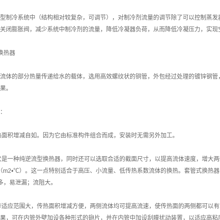
型制冷系统中（结构相对较复杂，可调节），对制冷剂流量的调节除了可以控制蒸发
关闭膨胀阀，减少系统中制冷剂的流量，降低冷凝器负荷，从而降低冷凝压力，实现
换热器
流体的部分热量传递给水的载体，选用高效螺纹状的铜管，外包经过处理的镀锌钢管
果。
：
热面积增减自如。因为它由标准构件组合而成，安装时无需另外加工。
它是一种纯逆流型换热器，同时还可以选取合适的截面尺寸，以提高流体速度，增大两
50W/（m2•℃）。这一点特别适合于高压、小流量、低传热系数流体的换热。套管式
多，易泄漏；流阻大。
作适应范围大，传热面积增减方便，两侧流体均可提高流速，使传热面的两侧都可以
果，可在内管外壁加设各种形式的翅片，并在内管中加设刮膜扰动装置，以适应高粘