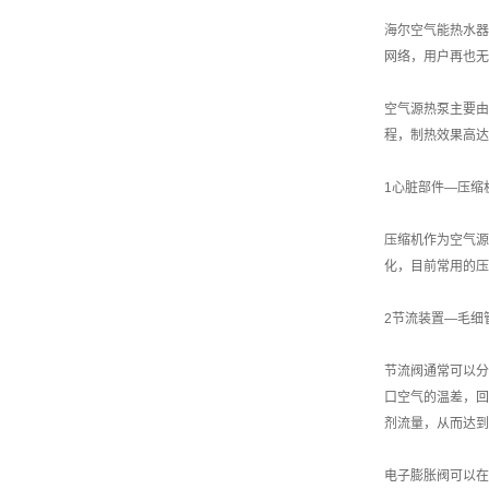
海尔空气能热水器
网络，用户再也无
空气源热泵主要由
程，制热效果高达
1心脏部件—压缩
压缩机作为空气源
化，目前常用的压
2节流装置—毛细
节流阀通常可以分
口空气的温差，回
剂流量，从而达到
电子膨胀阀可以在