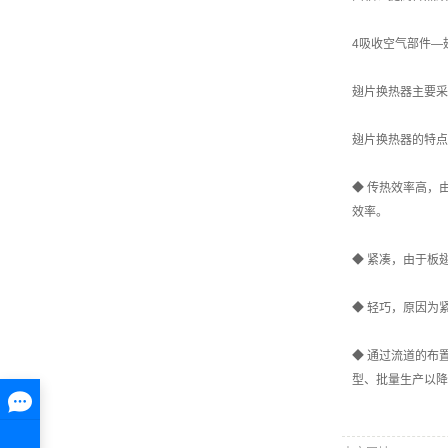
4吸收空气部件—
翅片换热器主要采
翅片换热器的特点
◆ 传热效率高，
效率。
◆ 紧凑，由于板
◆ 轻巧，原因为
◆ 通过流道的布
型、批量生产以降