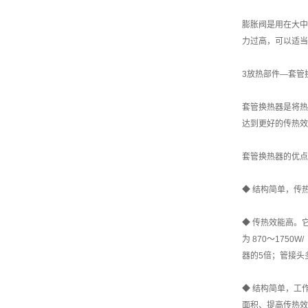
膨胀阀是用在大中
力过高，可以适当
3放热部件—套管
套管换热器是将热
达到更好的传热效
套管换热器的优点
◆ 结构简单，传
◆ 传热效能高。
为 870～17
器的5倍；管接头
◆ 结构简单，工
面积、提高传热效