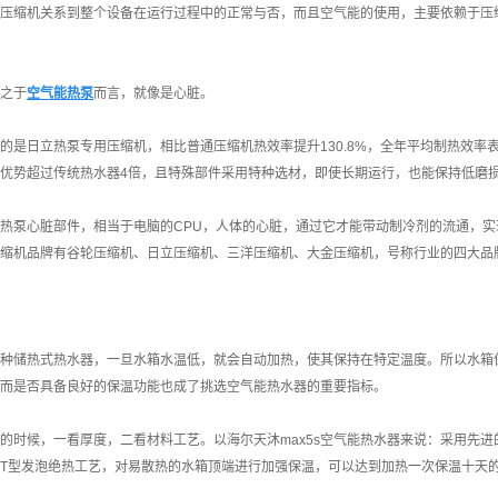
压缩机关系到整个设备在运行过程中的正常与否，而且空气能的使用，主要依赖于压
之于
空气能热泵
而言，就像是心脏。
的是日立热泵专用压缩机，相比普通压缩机热效率提升130.8%，全年平均制热效率
优势超过传统热水器4倍，且特殊部件采用特种选材，即使长期运行，也能保持低磨损
热泵心脏部件，相当于电脑的CPU，人体的心脏，通过它才能带动制冷剂的流通，
缩机品牌有谷轮压缩机、日立压缩机、三洋压缩机、大金压缩机，号称行业的四大品
种储热式热水器，一旦水箱水温低，就会自动加热，使其保持在特定温度。所以水箱
而是否具备良好的保温功能也成了挑选空气能热水器的重要指标。
的时候，一看厚度，二看材料工艺。以海尔天沐max5s空气能热水器来说：采用先
T型发泡绝热工艺，对易散热的水箱顶端进行加强保温，可以达到加热一次保温十天