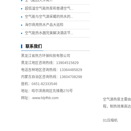
空气能四大件简介
超低温空气能热泵和普通空气...
空气能与空气源采暖的热水的...
海尔商用热水产品大巡检
空气能热水器完美解决酒店节...
联系我们
黑龙江省热方环保科技有限公司
黑龙江地区咨询热线：13904515829
电话吉林地区咨询热线：13364485829
内蒙古自治区咨询热线：13604708298
座机：0451-82333546
地址：哈尔滨南岗区先锋路270号
网址：
www.hljrfhb.com
空气源热泵主要由
程，制热效果高达
01压缩机