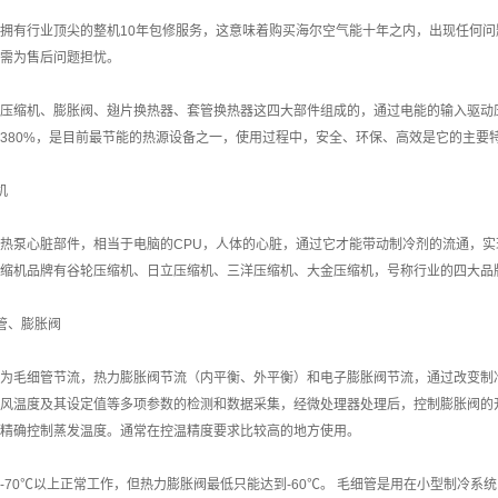
拥有行业顶尖的整机10年包修服务，这意味着购买海尔空气能十年之内，出现任何
需为售后问题担忧。
压缩机、膨胀阀、翅片换热器、套管换热器这四大部件组成的，通过电能的输入驱动
380%，是目前最节能的热源设备之一，使用过程中，安全、环保、高效是它的主要
机
热泵心脏部件，相当于电脑的CPU，人体的心脏，通过它才能带动制冷剂的流通，
缩机品牌有谷轮压缩机、日立压缩机、三洋压缩机、大金压缩机，号称行业的四大品
管、膨胀阀
为毛细管节流，热力膨胀阀节流（内平衡、外平衡）和电子膨胀阀节流，通过改变制
风温度及其设定值等多项参数的检测和数据采集，经微处理器处理后，控制膨胀阀的
精确控制蒸发温度。通常在控温精度要求比较高的地方使用。
-70℃以上正常工作，但热力膨胀阀最低只能达到-60℃。 毛细管是用在小型制冷