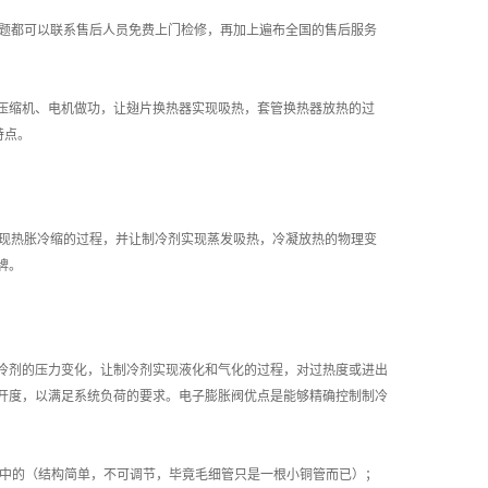
问题都可以联系售后人员免费上门检修，再加上遍布全国的售后服务
压缩机、电机做功，让翅片换热器实现吸热，套管换热器放热的过
特点。
实现热胀冷缩的过程，并让制冷剂实现蒸发吸热，冷凝放热的物理变
牌。
冷剂的压力变化，让制冷剂实现液化和气化的过程，对过热度或进出
开度，以满足系统负荷的要求。电子膨胀阀优点是能够精确控制制冷
系统中的（结构简单，不可调节，毕竟毛细管只是一根小铜管而已）；