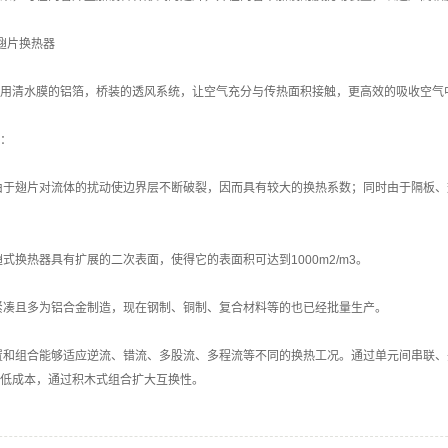
翅片换热器
用清水膜的铝箔，桥装的透风系统，让空气充分与传热面积接触，更高效的吸收空气
：
由于翅片对流体的扰动使边界层不断破裂，因而具有较大的换热系数；同时由于隔板
翅式换热器具有扩展的二次表面，使得它的表面积可达到1000m2/m3。
紧凑且多为铝合金制造，现在钢制、铜制、复合材料等的也已经批量生产。
置和组合能够适应逆流、错流、多股流、多程流等不同的换热工况。通过单元间串联
低成本，通过积木式组合扩大互换性。