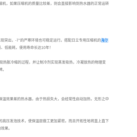
缩机，如果压缩机的质量比较差，则会直接影响到热水器的正常运转
表现突出，-7°的严寒环境也可稳定运行。搭配日立专用压缩机的
海尔
、低能耗，使用寿命长达10年！
实现热胀冷缩的过程，并让制冷剂实现蒸发吸热，冷凝放热的物理变
牌。
保温效果差的热水器，由于热损失大，会经常性启动加热，无形之中
进的高压发泡技术，使保温层做工更加紧密。而且开拓性地将直上直下
的效果。