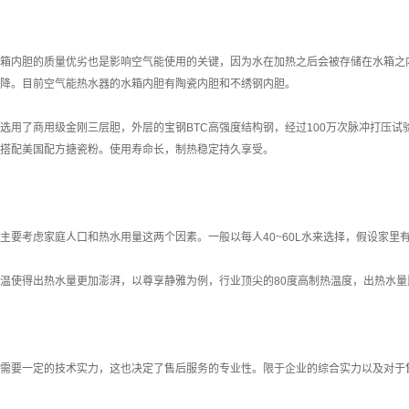
箱内胆的质量优劣也是影响空气能使用的关键，因为水在加热之后会被存储在水箱之
降。目前空气能热水器的水箱内胆有陶瓷内胆和不绣钢内胆。
选用了商用级金刚三层胆，外层的宝钢BTC高强度结构钢，经过100万次脉冲打压
搭配美国配方搪瓷粉。使用寿命长，制热稳定持久享受。
主要考虑家庭人口和热水用量这两个因素。一般以每人40~60L水来选择，假设家里有4
温使得出热水量更加澎湃，以尊享静雅为例，行业顶尖的80度高制热温度，出热水
需要一定的技术实力，这也决定了售后服务的专业性。限于企业的综合实力以及对于