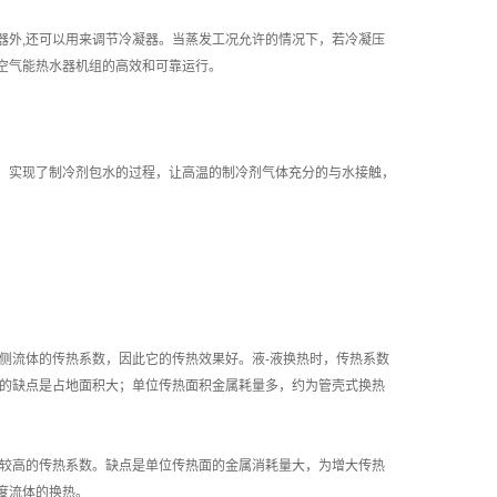
器外,还可以用来调节冷凝器。当蒸发工况允许的情况下，若冷凝压
空气能热水器机组的高效和可靠运行。
，实现了制冷剂包水的过程，让高温的制冷剂气体充分的与水接触，
侧流体的传热系数，因此它的传热效果好。液-液换热时，传热系数
换热器的缺点是占地面积大；单位传热面积金属耗量多，约为管壳式换热
有较高的传热系数。缺点是单位传热面的金属消耗量大，为增大传热
度流体的换热。