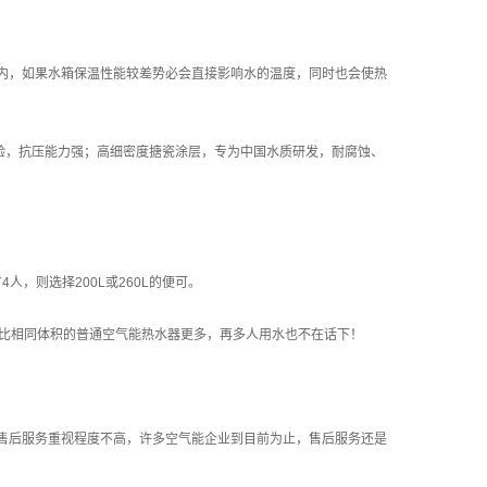
内，如果水箱保温性能较差势必会直接影响水的温度，同时也会使热
试验，抗压能力强；高细密度搪瓷涂层，专为中国水质研发，耐腐蚀、
人，则选择200L或260L的便可。
量比相同体积的普通空气能热水器更多，再多人用水也不在话下！
售后服务重视程度不高，许多空气能企业到目前为止，售后服务还是