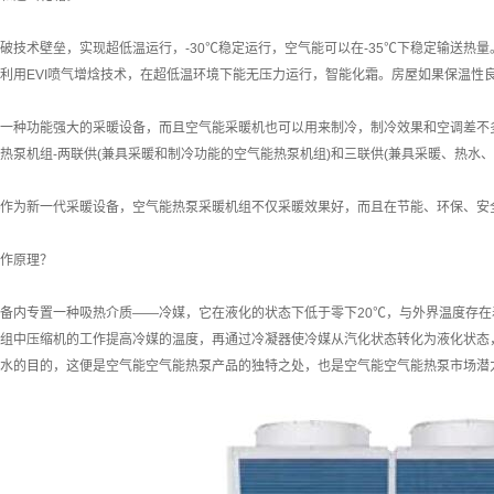
破技术壁垒，实现超低温运行，-30℃稳定运行，空气能可以在-35℃下稳定输送热
利用EVI喷气增焓技术，在超低温环境下能无压力运行，智能化霜。房屋如果保温性
一种功能强大的采暖设备，而且空气能采暖机也可以用来制冷，制冷效果和空调差不
热泵机组-两联供(兼具采暖和制冷功能的空气能热泵机组)和三联供(兼具采暖、热水、
作为新一代采暖设备，空气能热泵采暖机组不仅采暖效果好，而且在节能、环保、安
作原理？
备内专置一种吸热介质——冷媒，它在液化的状态下低于零下20℃，与外界温度存
组中压缩机的工作提高冷媒的温度，再通过冷凝器使冷媒从汽化状态转化为液化状态
水的目的，这便是空气能空气能热泵产品的独特之处，也是空气能空气能热泵市场潜