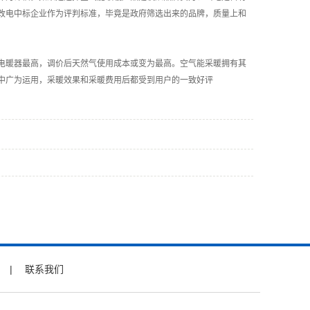
改电中标企业作为评判标准，毕竟是政府筛选出来的品牌，质量上和
电暖器最高，调价后天然气使用成本或变为最高。空气能采暖拥有其
中广为运用，采暖效果和采暖费用后都受到用户的一致好评
|
联系我们