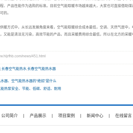
程、产品性能作为选购的标准。目前空气能取暖市场越来越大，大家也可直接借助煤
可的。
供暖方式中，从长远发展角度来看，空气能取暖综合成本最低，空调、天然气居中，
，又能是清洁无污染，高效节能的产品，而且采暖费用综合最低，所以在北方的采暖
hljrfhb.com/news/451.html
能
,
长春空气能热水
,
长春空气能热水器
水器、空气能热水器的“绝招”是什么
气能热泵安全、节能、低碳、舒适、耐用
公司简介
|
产品展示
|
项目案例
|
新闻中心
|
在线留言