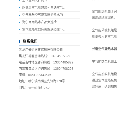
空气能四大件简介
超低温空气能热泵和普通空气...
空气能热泵由于突
空气能与空气源采暖的热水的...
采用品牌压缩机，
海尔商用热水产品大巡检
空气能热水器完美解决酒店节...
空气能采暖机组是
能更强大的空气能
联系我们
长春空气能热水器
黑龙江省热方环保科技有限公司
黑龙江地区咨询热线：13904515829
空气能热泵机组工
电话吉林地区咨询热线：13364485829
内蒙古自治区咨询热线：13604708298
空气能热泵机组设
座机：0451-82333546
通过空气能热泵机
地址：哈尔滨南岗区先锋路270号
温升高，达到制热
网址：
www.hljrfhb.com