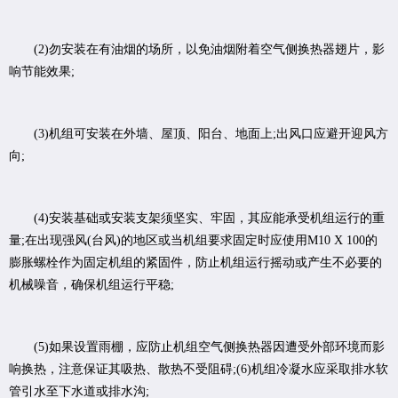
(2)勿安装在有油烟的场所，以免油烟附着空气侧换热器翅片，影
响节能效果;
(3)机组可安装在外墙、屋顶、阳台、地面上;出风口应避开迎风方
向;
(4)安装基础或安装支架须坚实、牢固，其应能承受机组运行的重
量;在出现强风(台风)的地区或当机组要求固定时应使用M10 X 100的
膨胀螺栓作为固定机组的紧固件，防止机组运行摇动或产生不必要的
机械噪音，确保机组运行平稳;
(5)如果设置雨棚，应防止机组空气侧换热器因遭受外部环境而影
响换热，注意保证其吸热、散热不受阻碍;(6)机组冷凝水应采取排水软
管引水至下水道或排水沟;