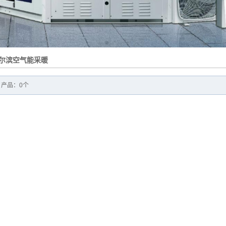
尔滨空气能采暖
 产品：0个