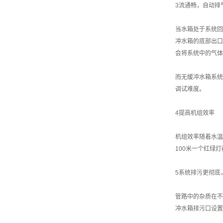
3流通畅，自动排
当水箱处于系统回
冲水箱的底部出口
会将系统中的气体
而无缓冲水箱系统
调试难度。
4提高机组效率
机组效率随着水温
100米一个红绿
5系统排污更彻底
管路中的杂质在不
冲水箱排污口设置