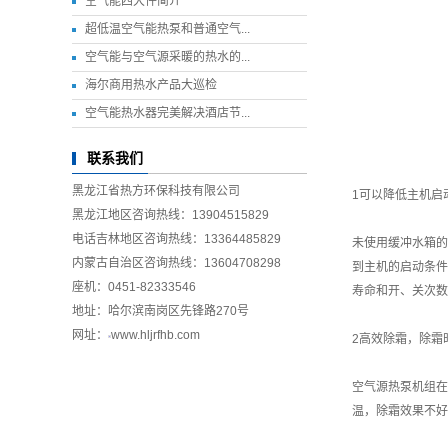
空气能四大件简介
超低温空气能热泵和普通空气...
空气能与空气源采暖的热水的...
海尔商用热水产品大巡检
空气能热水器完美解决酒店节...
联系我们
黑龙江省热方环保科技有限公司
1可以降低主机启
黑龙江地区咨询热线：13904515829
电话吉林地区咨询热线：13364485829
未使用缓冲水箱的
内蒙古自治区咨询热线：13604708298
到主机的启动条件
座机：0451-82333546
寿命和开、关次数
地址：哈尔滨南岗区先锋路270号
网址：
www.hljrfhb.com
2高效除霜，除霜
空气源热泵机组在
温，除霜效果不好