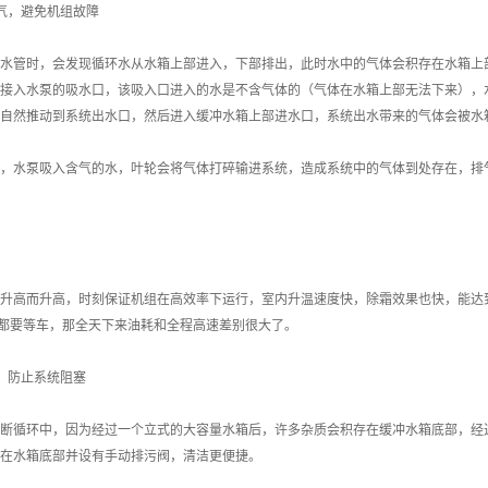
气，避免机组故障
水管时，会发现循环水从水箱上部进入，下部排出，此时水中的气体会积存在水箱上
接入水泵的吸水口，该吸入口进入的水是不含气体的（气体在水箱上部无法下来），
自然推动到系统出水口，然后进入缓冲水箱上部进水口，系统出水带来的气体会被水
，水泵吸入含气的水，叶轮会将气体打碎输进系统，造成系统中的气体到处存在，排
升高而升高，时刻保证机组在高效率下运行，室内升温速度快，除霜效果也快，能达
灯都要等车，那全天下来油耗和全程高速差别很大了。
，防止系统阻塞
断循环中，因为经过一个立式的大容量水箱后，许多杂质会积存在缓冲水箱底部，经
在水箱底部并设有手动排污阀，清洁更便捷。