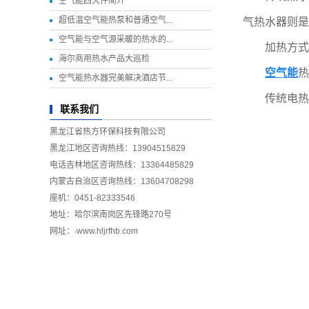
空气能四大件简介
超低温空气能热泵和普通空气...
气热水器则是
空气能与空气源采暖的热水的...
加热方式
海尔商用热水产品大巡检
空气能
热
空气能热水器完美解决酒店节...
传统电热水
联系我们
黑龙江省热方环保科技有限公司
黑龙江地区咨询热线：13904515829
电话吉林地区咨询热线：13364485829
内蒙古自治区咨询热线：13604708298
座机：0451-82333546
地址：哈尔滨南岗区先锋路270号
网址：
www.hljrfhb.com