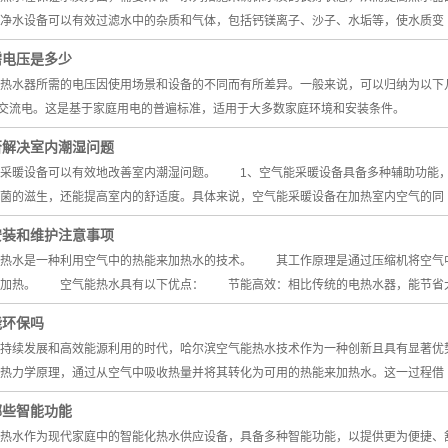
净水设备可以有效过滤水中的杂质和气体，包括钙镁离子、沙子、水垢等，使水质变
需电压是多少
水器所需的电压因使用场景和设备的不同而有所差异。一般来说，可以归纳为以
伏特交流电。这是基于家庭用电的普遍标准，适用于大多数家庭环境和安装条件。
否解决室内潮湿问题
暖设备可以有效地改善室内潮湿问题。 1、空气能采暖设备具备多种辅助功能，
菌的滋生，还能提高室内的舒适度。具体来说，空气能采暖设备在加热室内空气的同
安装和维护注意事项
水是一种利用空气中的热能来加热水的技术。 其工作原理是通过压缩机将空气中
的加热。 空气能热水具有以下优点： 节能高效：相比传统的电热水器，能节省
能环保吗
续发展和高效能源利用的时代，哈尔滨空气能热水技术作为一种创新且具有显著优
热力学原理，通过从空气中吸收热量并将其转化为可用的热能来加热水。这一过程借
哪些智能功能
水作为现代家庭中的智能化热水供应设备，具备多种智能功能，以提供更为便捷、舒