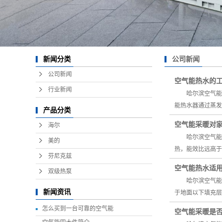
公司新闻
新闻分类
公司新闻
空气能热水的
行业新闻
哈尔滨空气能热
能热水器通过蒸发
产品分类
空气能采暖对
海尔
哈尔滨空气能采
美的
热，能效比远高于
芬尼克兹
空气能热水适
双级热泵
哈尔滨空气能热
新闻资讯
于地面以下填充层
怎么买到一台可靠的空气能
空气能采暖是