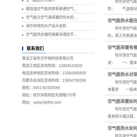
空气能四大件简介
哈尔滨空气能采
超低温空气能热泵和普通空气...
势： 气温相对
空气能与空气源采暖的热水的...
空气能热水能
海尔商用热水产品大巡检
哈尔滨空气能热
空气能热水器完美解决酒店节...
的，其工作原理决
空气能采暖有
联系我们
哈尔滨空气能采
黑龙江省热方环保科技有限公司
述： 一、基本
黑龙江地区咨询热线：13904515829
电话吉林地区咨询热线：13364485829
空气能热水对
内蒙古自治区咨询热线：13604708298
哈尔滨空气能热
座机：0451-82333546
本要求 一般来说
地址：哈尔滨南岗区先锋路270号
空气能采暖如
网址：
www.hljrfhb.com
哈尔滨空气能采
蒸发和冷凝过程，
空气能热水如
哈尔滨空气能热