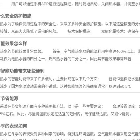
： 用户可以通过手机APP进行远程操控，随时随地启动、关闭热水器，并调整水
什么安全防护措施
水为了确保使用过程中的安全性，采取了多种安全防护措施。以下是这些措施的
不接触，从而大大降低了漏电的风险。 技术保护措施： 双驱化霜技术：确保在
节能效果怎么样
水的节能效果非常显著。 首先，空气能热水器的能源利用率高达400%以上，比
耗仅为电热水器的四分之一，燃气热水器的三分之一，因此其节能效果非常显著
的智能功能带来哪些便利
水的智能功能带来了许多便利，主要体现在以下几个方面： 智能恒温保证水温精
减少了因为水温波动带来的不适感。这种智能恒温的精确度通常可以达到±0.5℃
何节省能源
暖在节省能源方面有多种策略和方法，以下是一些主要建议： 合理设置温度：合
5%左右。因此，尽量将温度设定在适宜的范围内，既保证舒适度，又减少能耗。
冬季的表现如何
水在冬季的表现受到多种因素的影响，特别是环境温度。空气能热水器采用空气能制