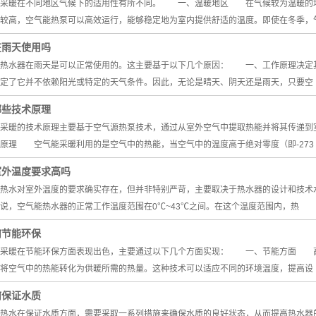
暖在不同地区气候下的适用性有所不同。 一、温暖地区 在气候较为温暖的地
较高，空气能热泵可以高效运行，能够稳定地为室内提供舒适的温度。即使在冬季，
在雨天使用吗
水器在雨天是可以正常使用的。这主要基于以下几个原因： 一、工作原理决定
定了它并不依赖阳光或特定的天气条件。因此，无论是晴天、阴天还是雨天，只要空
哪些技术原理
暖的技术原理主要基于空气源热泵技术，通过从室外空气中提取热能并将其传递到室
原理 空气能采暖利用的是空气中的热能，当空气中的温度高于绝对零度（即-273
室外温度要求高吗
水对室外温度的要求确实存在，但并非特别严苛，主要取决于热水器的设计和技术
，空气能热水器的正常工作温度范围在0℃~43℃之间。在这个温度范围内，热
何节能环保
暖在节能环保方面表现出色，主要通过以下几个方面实现： 一、节能方面 高
将空气中的热能转化为供暖所需的热量。这种技术可以适应不同的环境温度，提高设
何保证水质
水在保证水质方面，需要采取一系列措施来确保水质的良好状态，从而提高热水器