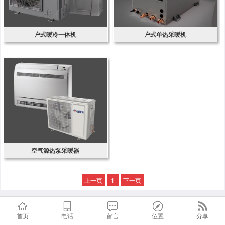
户式暖冷一体机
户式单热采暖机
空气源热泵采暖器
上一页
1
下一页
首页
电话
留言
位置
分享