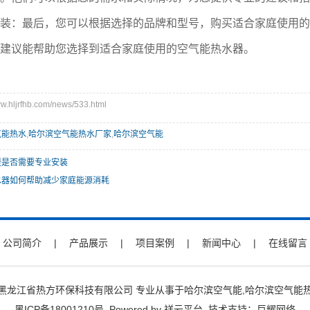
：最后，您可以根据选择的品牌和型号，购买适合家庭使用的
议能帮助您选择到适合家庭使用的空气能热水器。
hljrfhb.com/news/533.html
气能热水
,
哈尔滨空气能热水厂家
,
哈尔滨空气能
暖是否需要专业安装
水器如何帮助减少家庭能源消耗
公司简介
|
产品展示
|
项目案例
|
新闻中心
|
在线留言
jrfhb.com/ 黑龙江省热方环保科技有限公司 专业从事于
哈尔滨空气能
,
哈尔滨空气能
黑ICP备18001210号
Powered by
祥云平台
技术支持：
巨耀网络