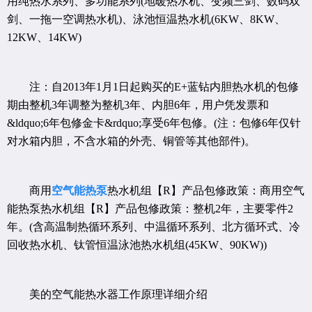
用纯热水系列、多功能系列(地暖热水机、变频三剑、数码双
剑、一拖一空调热水机)、泳池恒温热水机(6KW、8KW、
12KW、14KW)
注：自2013年1月1日起购买的E+蓝钻内胆热水机的包修
期由整机3年调整为整机3年、内胆6年，用户凭发票和
&ldquo;6年包修金卡&rdquo;享受6年包修。(注：包修6年仅针
对水箱内胆，不含水箱的外壳、铜管等其他部件)。
商用
空气能热泵
热水机组【R】产品包修政策：商用空气
能热泵热水机组【R】产品包修政策：整机2年，主要零件2
年。(含高温制热循环系列、中温循环系列、北方循环式、冷
回收热水机、钛管恒温泳池热水机组(45KW、90KW))
美的空气能热水器工作原理详细介绍